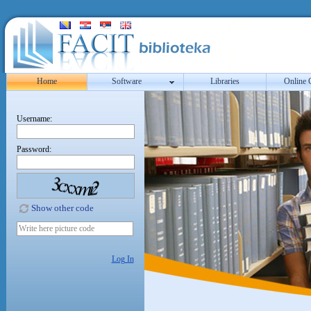
Home
Software
Libraries
Online 
Username:
Password:
Show other code
Log In